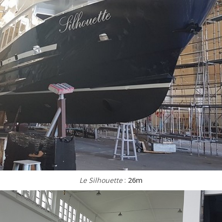
Le Silhouette
:
26m