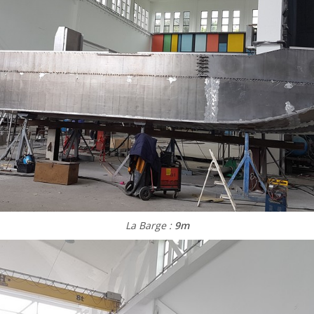
La Barge :
9m