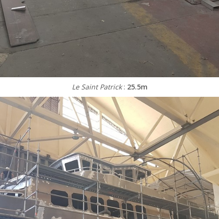
Le Saint Patrick
:
25.5m