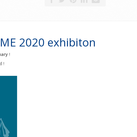
ME 2020 exhibiton
uary
!
d !